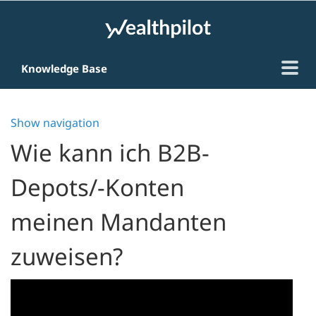
Knowledge Base
Video-Tutorials
Online-Trainings
Show navigation
FAQ
Kontakt
Wie kann ich B2B-
Depots/-Konten
meinen Mandanten
zuweisen?